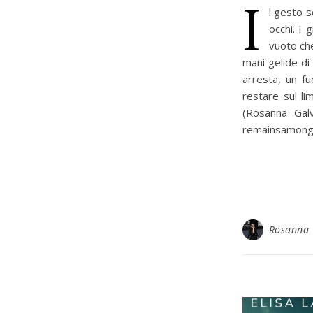
I
l gesto s
occhi. I
vuoto che
mani gelide di
arresta, un fu
restare sul li
(Rosanna Ga
remainsamong
Rosanna