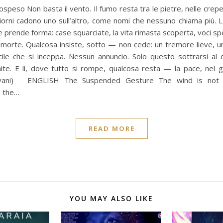
ospeso Non basta il vento. Il fumo resta tra le pietre, nelle crepe
 giorni cadono uno sull’altro, come nomi che nessuno chiama più.
 prende forma: case squarciate, la vita rimasta scoperta, voci s
 morte. Qualcosa insiste, sotto — non cede: un tremore lieve, 
cile che si inceppa. Nessun annuncio. Solo questo sottrarsi al 
mite. E lì, dove tutto si rompe, qualcosa resta — la pace, nel
lvani) ENGLISH The Suspended Gesture The wind is not 
 the…
READ MORE
YOU MAY ALSO LIKE