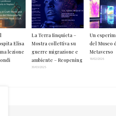
l
La Terra Iinquieta –
Un esperim
spita Elisa
Mostra collettiva su
del Museo 
una lezione
guerre migrazione e
Metaverso
18/02/2026
mondi
ambiente – Reopening
30/03/2025