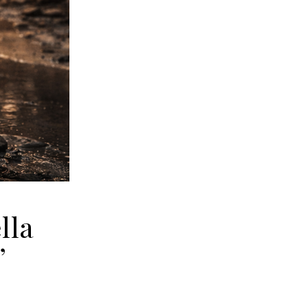
lla
”