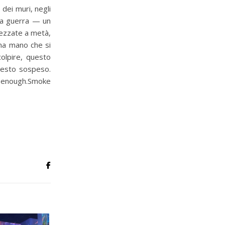
 dei muri, negli
 La guerra — un
pezzate a metà,
una mano che si
colpire, questo
 gesto sospeso.
enough.Smoke