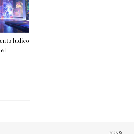
ento ludico
del
2026 ©