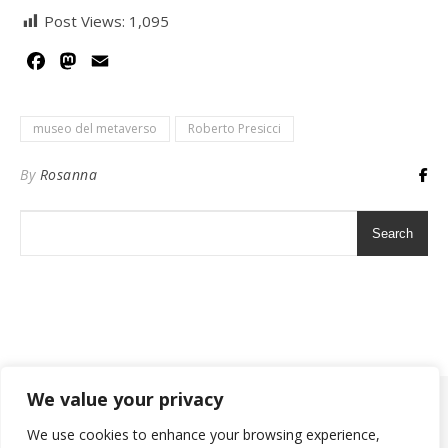
Post Views:
1,095
Facebook
Mastodon
Email
museo del metaverso
Roberto Presicci
By
Rosanna
Search
We value your privacy
2026 ©
We use cookies to enhance your browsing experience,
Ashe Theme by
WP Royal
.