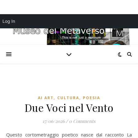
Log In
,
,
AI ART
CULTURA
POESIA
Due Voci nel Vento
17/06/2026
/
0 Comments
Questo cortometraggio poetico nasce dal racconto La