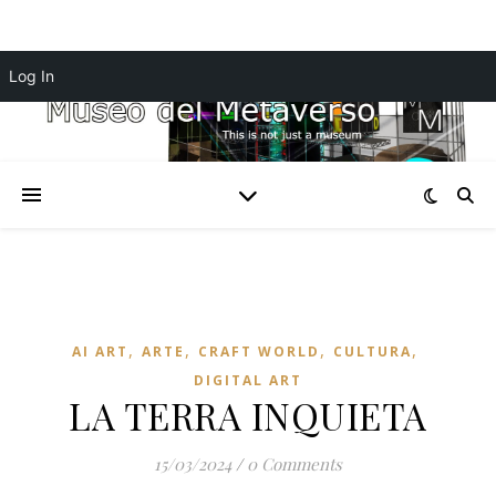
Log In
,
,
,
,
AI ART
ARTE
CRAFT WORLD
CULTURA
DIGITAL ART
LA TERRA INQUIETA
15/03/2024
/
0 Comments