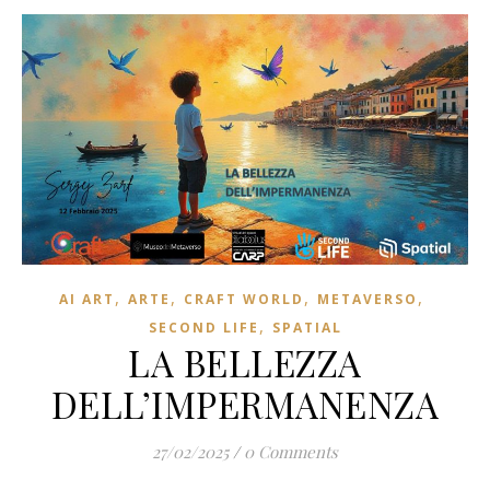
,
,
,
,
AI ART
ARTE
CRAFT WORLD
METAVERSO
,
SECOND LIFE
SPATIAL
LA BELLEZZA
DELL’IMPERMANENZA
27/02/2025
/
0 Comments