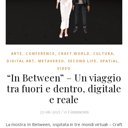
,
,
,
,
ARTE
CONFERENCE
CRAFT WORLD
CULTURA
,
,
,
,
DIGITAL ART
METAVERSO
SECOND LIFE
SPATIAL
VIDEO
“In Between” – Un viaggio
tra fuori e dentro, digitale
e reale
23/06/2025
/
0 Comments
La mostra In Between, ospitata in tre mondi virtuali – Craft