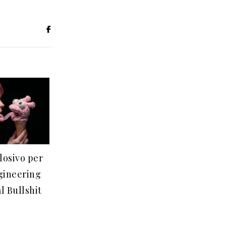
losivo per
gineering
l Bullshit