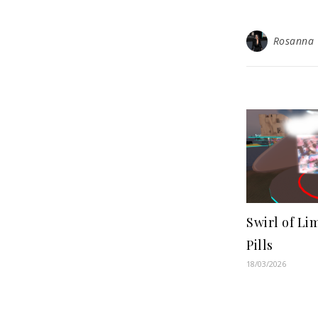
Rosanna
Swirl of Li
Pills
18/03/2026