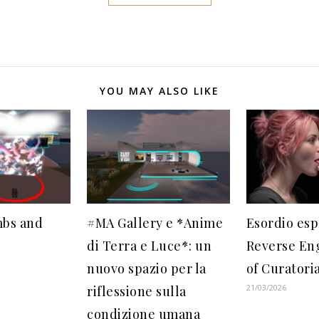
YOU MAY ALSO LIKE
mbs and
#MA Gallery e *Anime
Esordio esp
di Terra e Luce*: un
Reverse En
nuovo spazio per la
of Curatoria
21/03/2026
riflessione sulla
condizione umana