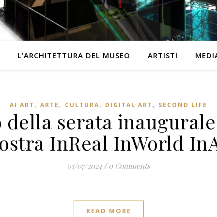
L’ARCHITETTURA DEL MUSEO
ARTISTI
MEDI
,
,
,
,
AI ART
ARTE
CULTURA
DIGITAL ART
SECOND LIFE
 della serata inaugurale
stra InReal InWorld In
05/07/2024
/
0 Comments
READ MORE