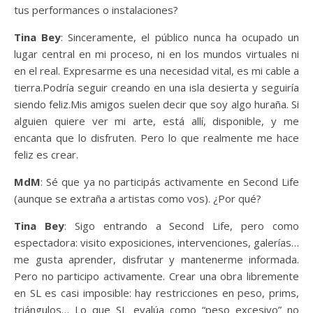
tus performances o instalaciones?
Tina Bey
: Sinceramente, el público nunca ha ocupado un
lugar central en mi proceso, ni en los mundos virtuales ni
en el real. Expresarme es una necesidad vital, es mi cable a
tierra.Podría seguir creando en una isla desierta y seguiría
siendo feliz.Mis amigos suelen decir que soy algo huraña. Si
alguien quiere ver mi arte, está allí, disponible, y me
encanta que lo disfruten. Pero lo que realmente me hace
feliz es crear.
MdM
: Sé que ya no participás activamente en Second Life
(aunque se extraña a artistas como vos). ¿Por qué?
Tina Bey
: Sigo entrando a Second Life, pero como
espectadora: visito exposiciones, intervenciones, galerías…
me gusta aprender, disfrutar y mantenerme informada.
Pero no participo activamente. Crear una obra libremente
en SL es casi imposible: hay restricciones en peso, prims,
triángulos… Lo que SL evalúa como “peso excesivo” no