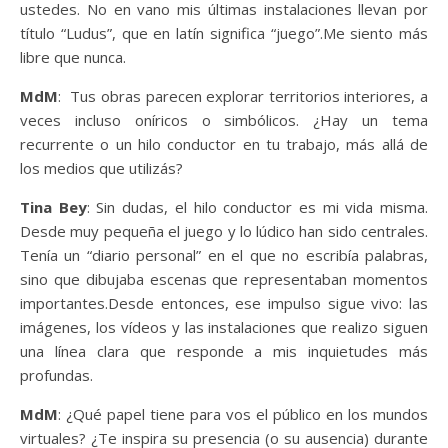
ustedes. No en vano mis últimas instalaciones llevan por
título “Ludus”, que en latín significa “juego”.Me siento más
libre que nunca.
MdM
: Tus obras parecen explorar territorios interiores, a
veces incluso oníricos o simbólicos. ¿Hay un tema
recurrente o un hilo conductor en tu trabajo, más allá de
los medios que utilizás?
Tina Bey
: Sin dudas, el hilo conductor es mi vida misma.
Desde muy pequeña el juego y lo lúdico han sido centrales.
Tenía un “diario personal” en el que no escribía palabras,
sino que dibujaba escenas que representaban momentos
importantes.Desde entonces, ese impulso sigue vivo: las
imágenes, los vídeos y las instalaciones que realizo siguen
una línea clara que responde a mis inquietudes más
profundas.
MdM
: ¿Qué papel tiene para vos el público en los mundos
virtuales? ¿Te inspira su presencia (o su ausencia) durante