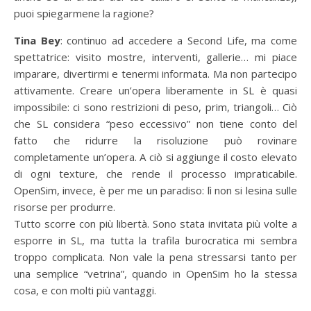
puoi spiegarmene la ragione?
Tina Bey
: continuo ad accedere a Second Life, ma come
spettatrice: visito mostre, interventi, gallerie… mi piace
imparare, divertirmi e tenermi informata. Ma non partecipo
attivamente. Creare un’opera liberamente in SL è quasi
impossibile: ci sono restrizioni di peso, prim, triangoli… Ciò
che SL considera “peso eccessivo” non tiene conto del
fatto che ridurre la risoluzione può rovinare
completamente un’opera. A ciò si aggiunge il costo elevato
di ogni texture, che rende il processo impraticabile.
OpenSim, invece, è per me un paradiso: lì non si lesina sulle
risorse per produrre.
Tutto scorre con più libertà. Sono stata invitata più volte a
esporre in SL, ma tutta la trafila burocratica mi sembra
troppo complicata. Non vale la pena stressarsi tanto per
una semplice “vetrina”, quando in OpenSim ho la stessa
cosa, e con molti più vantaggi.