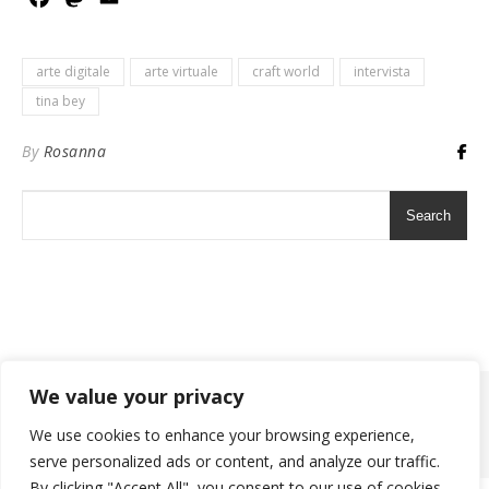
arte digitale
arte virtuale
craft world
intervista
tina bey
By
Rosanna
Search
We value your privacy
2026 ©
We use cookies to enhance your browsing experience,
Ashe Theme by
WP Royal
.
serve personalized ads or content, and analyze our traffic.
By clicking "Accept All", you consent to our use of cookies.