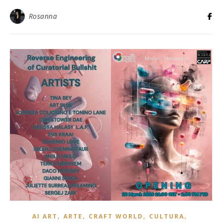
Rosanna
,
,
,
,
AI ART
ARTE
CRAFT WORLD
CULTURA