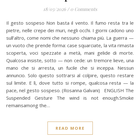
18/03/2026
/
0 Comments
Il gesto sospeso Non basta il vento. Il fumo resta tra le
pietre, nelle crepe dei muri, negli occhi. I giorni cadono uno
sull’altro, come nomi che nessuno chiama più. La guerra —
un vuoto che prende forma: case squarciate, la vita rimasta
scoperta, voci spezzate a metà, mani gelide di morte.
Qualcosa insiste, sotto — non cede: un tremore lieve, una
mano che si arresta, un fucile che si inceppa. Nessun
annuncio. Solo questo sottrarsi al colpire, questo restare
sul limite. E lì, dove tutto si rompe, qualcosa resta — la
pace, nel gesto sospeso. (Rosanna Galvani) ENGLISH The
Suspended Gesture The wind is not enough.Smoke
remainsamong the…
READ MORE