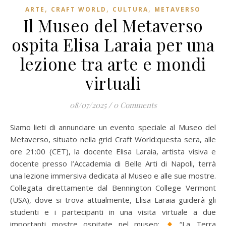
,
,
,
ARTE
CRAFT WORLD
CULTURA
METAVERSO
Il Museo del Metaverso
ospita Elisa Laraia per una
lezione tra arte e mondi
virtuali
08/07/2025
/
0 Comments
Siamo lieti di annunciare un evento speciale al Museo del
Metaverso, situato nella grid Craft World:questa sera, alle
ore 21:00 (CET), la docente Elisa Laraia, artista visiva e
docente presso l’Accademia di Belle Arti di Napoli, terrà
una lezione immersiva dedicata al Museo e alle sue mostre.
Collegata direttamente dal Bennington College Vermont
(USA), dove si trova attualmente, Elisa Laraia guiderà gli
studenti e i partecipanti in una visita virtuale a due
importanti mostre ospitate nel museo:
“La Terra