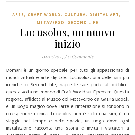
,
,
,
,
ARTE
CRAFT WORLD
CULTURA
DIGITAL ART
,
METAVERSO
SECOND LIFE
Locusolus, un nuovo
inizio
04/12/2024
/
0 Comments
Domani è un giorno speciale per tutti gli appassionati di
mondi virtuali e arte digitale. Locusolus, una delle sim più
iconiche di Second Life, riapre le sue porte al pubblico,
questa volta nel mondo di Craft World su Opensim. Questa
regione, affidata al Museo del Metaverso da Gazira Babeli,
è un luogo magico dove l’arte e l’interazione si fondono in
un’esperienza unica. Locusolus non è solo una sim; è un
viaggio nel tempo e nello spazio, un luogo dove ogni
installazione racconta una storia e invita i visitatori a